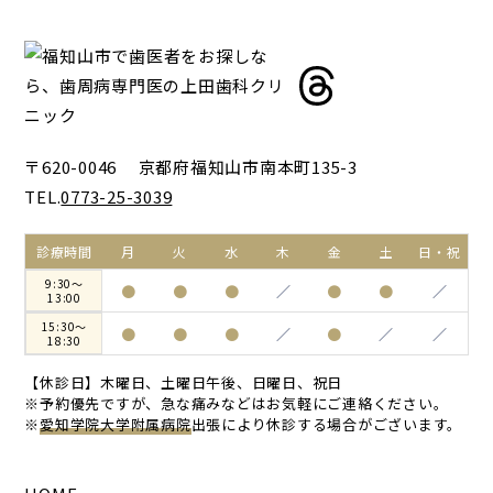
〒620-0046 京都府福知山市南本町135-3
TEL.
0773-25-3039
診療時間
月
火
水
木
金
土
日・祝
9:30～
●
●
●
／
●
●
／
13:00
15:30～
●
●
●
／
●
／
／
18:30
【休診日】木曜日、土曜日午後、日曜日、祝日
※予約優先ですが、急な痛みなどはお気軽にご連絡ください。
※
愛知学院大学附属病院
出張により休診する場合がございます。