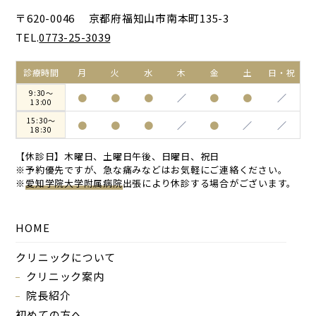
〒620-0046 京都府福知山市南本町135-3
TEL.
0773-25-3039
診療時間
月
火
水
木
金
土
日・祝
9:30～
●
●
●
／
●
●
／
13:00
15:30～
●
●
●
／
●
／
／
18:30
【休診日】木曜日、土曜日午後、日曜日、祝日
※予約優先ですが、急な痛みなどはお気軽にご連絡ください。
※
愛知学院大学附属病院
出張により休診する場合がございます。
HOME
クリニックについて
クリニック案内
院長紹介
初めての方へ