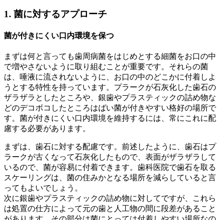
1. 菌に対するアプローチ
菌が付きにくい口内環境を保つ
まずは何と言っても歯周病菌をはじめとする細菌をお口の中
で増やさないように取り組むことが重要です。それらの菌
は、唾液に流されないように、お口の中のどこかに付着しよ
うとする特性を持っています。プラークが石灰化した歯石の
ザラザラとしたところや、銀歯やプラスティックの詰め物な
どのデコボコしたところはばい菌が付きやすい格好の場所で
す。菌が付きにくい口内環境を維持するには、常にこれに配
慮する必要があります。
まずは、歯石に対する配慮です。前述したように、歯石はプ
ラークが古くなって石灰化したもので、表面がザラザラして
いるので、菌が容易に付着できます。歯科医院で歯石を取る
スケーリングは、菌の住みかとなる場所を減らしていると言
ってもよいでしょう。
次に銀歯やプラスティックの詰め物に対してですが、これら
は処置の仕方によって元の歯と人工物の間に段差があること
があります。その部分は菌にとっては付着しやすい場所なの