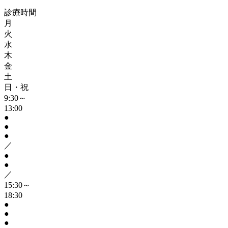
診療時間
月
火
水
木
金
土
日・祝
9:30～
13:00
●
●
●
／
●
●
／
15:30～
18:30
●
●
●