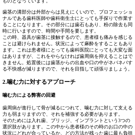
ものとなっています。
歯茎の溝部分は外部からは見えにくいので、プロフェッショ
ナルである歯科医師や歯科衛生士にとっても手探りで作業す
ることになります。その部分には歯石もあり、粉の除去も同
時に行いますので、時間や手間を要します。
この時、器具が歯茎に接触するので、患者様も痛みを感じる
ことは避けられません。状況によって麻酔をすることもあり
ます。これは患者様にとっても歯科医院にとっても大変な面
はありますが、これをやらなければ歯周病を抑えることはで
きません。処置後には歯茎からの出血や口の中がネバネバす
る不快感が減りますので、それを目指して頑張りましょう。
2.噛む力に対するアプローチ
噛む力による弊害の回避
歯周病が進行して骨が減るにつれて、噛む力に対して支える
力も弱まりますので、それを補強する必要があります。
そのためには入れ歯、ブリッジ、インプラントという3つの
選択肢があります。この中から患者様のその時のお口の中の
状況にどれが合っているか、どの方法が残った歯に最も負担