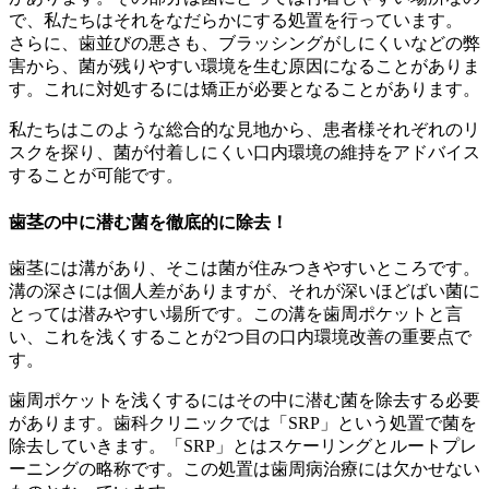
で、私たちはそれをなだらかにする処置を行っています。
さらに、歯並びの悪さも、ブラッシングがしにくいなどの弊
害から、菌が残りやすい環境を生む原因になることがありま
す。これに対処するには矯正が必要となることがあります。
私たちはこのような総合的な見地から、患者様それぞれのリ
スクを探り、菌が付着しにくい口内環境の維持をアドバイス
することが可能です。
歯茎の中に潜む菌を徹底的に除去！
歯茎には溝があり、そこは菌が住みつきやすいところです。
溝の深さには個人差がありますが、それが深いほどばい菌に
とっては潜みやすい場所です。この溝を歯周ポケットと言
い、これを浅くすることが2つ目の口内環境改善の重要点で
す。
歯周ポケットを浅くするにはその中に潜む菌を除去する必要
があります。歯科クリニックでは「SRP」という処置で菌を
除去していきます。「SRP」とはスケーリングとルートプレ
ーニングの略称です。この処置は歯周病治療には欠かせない