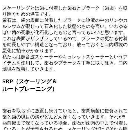
スケーリングとは歯に付着した歯石とプラーク（歯垢）を取
り除くための処置です。
歯石は、歯の表面に付着したプラークに唾液の中のリンやカ
ルシウムが混じって石灰化した状態のものを言い、いわゆる
ばい菌の死骸が化石化したものと言ってもいいと思います。
これは表面がザラザラしているので、プラークの更なる付着
を助長しやすい構造となっており、放っておくと口内環境の
悪化に拍車がかかります。
私たちは超音波スケーラーやキュレットスケーラーというア
イテムを使用して、歯石やプラークを丁寧に取り除き、口内
環境を改善していきます。
SRP（スケーリング＆
ルートプレーニング）
歯石を取らずに放置し続けていると、歯周病菌に侵食されて
歯と歯の境目の溝がどんどん深くなっていきます。それが5
㎜前後まで深くなっている場合、歯石が歯肉の中まで付着し
ていることが予想されるため、スケーリングだけでそれを除