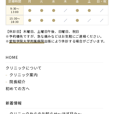
診療時間
月
火
水
木
金
土
日・祝
9:30～
●
●
●
／
●
●
／
13:00
15:30～
●
●
●
／
●
／
／
18:30
【休診日】木曜日、土曜日午後、日曜日、祝日
※予約優先ですが、急な痛みなどはお気軽にご連絡ください。
※
愛知学院大学附属病院
出張により休診する場合がございます。
HOME
クリニックについて
クリニック案内
院長紹介
初めての方へ
新着情報
クリニックからのお知らせ～ほぼ日々～