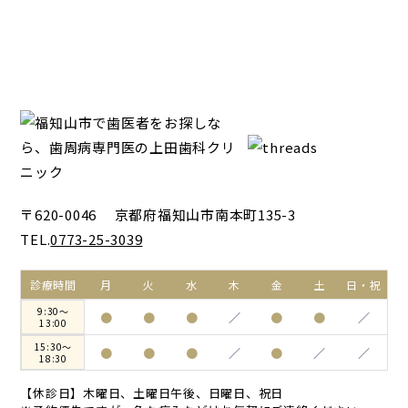
〒620-0046 京都府福知山市南本町135-3
TEL.
0773-25-3039
診療時間
月
火
水
木
金
土
日・祝
9:30～
●
●
●
／
●
●
／
13:00
15:30～
●
●
●
／
●
／
／
18:30
【休診日】木曜日、土曜日午後、日曜日、祝日