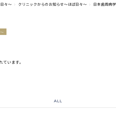
ぼ日々～
クリニックからのお知らせ～ほぼ日々～
日本歯周病
々～
れています。
ALL