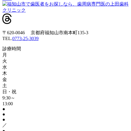
〒620-0046 京都府福知山市南本町135-3
TEL.
0773-25-3039
診療時間
月
火
水
木
金
土
日・祝
9:30～
13:00
●
●
●
／
●