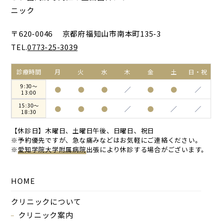
〒620-0046 京都府福知山市南本町135-3
TEL.
0773-25-3039
診療時間
月
火
水
木
金
土
日・祝
9:30～
●
●
●
／
●
●
／
13:00
15:30～
●
●
●
／
●
／
／
18:30
【休診日】木曜日、土曜日午後、日曜日、祝日
※予約優先ですが、急な痛みなどはお気軽にご連絡ください。
※
愛知学院大学附属病院
出張により休診する場合がございます。
HOME
クリニックについて
クリニック案内